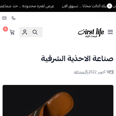
جيك الثالث مجانا ... تسوق الان
عرض لفتره محدودة ... خذ شماغين ويج
0
فرست لايف للمستلزمات الرجالية
صناعة الاحذية الشرقية
18 أكتوبر 2022
عبدالله