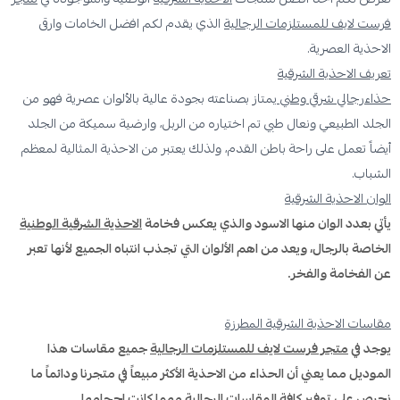
فرست لايف للمستلزمات الرجالية
الذي يقدم لكم افضل الخامات وارقى
الاحذية العصرية.
تعريف الاحذية الشرقية
حذاءرجالي شرقي وطني
يمتاز بصناعته بجودة عالية بالألوان عصرية فهو من
الجلد الطبيعي ونعال طبي تم اختياره من الربل، وارضية سميكة من الجلد
أيضاً تعمل على راحة باطن القدم، ولذلك يعتبر من الاحذية المثالية لمعظم
الشباب.
الوان الاحذية الشرقية
يأتي بعدد الوان منها الاسود والذي يعكس فخامة
الاحذية الشرقية الوطنية
الخاصة بالرجال، ويعد من اهم الألوان التي تجذب انتباه الجميع لأنها تعبر
عن الفخامة والفخر.
مقاسات الاحذية الشرقية المطرزة
يوجد في
متجر فرست لايف للمستلزمات الرجالية
جميع مقاسات هذا
الموديل مما يعني أن الحذاء من الاحذية الأكثر مبيعاً في متجرنا ودائماً ما
نحرص على توفير كافة المقاسات الرجالية مهما كانت احجامها.