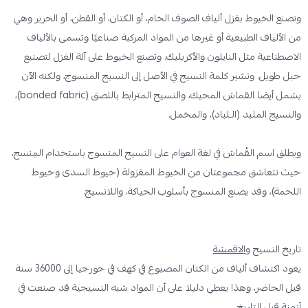
وتصنع الخيوط بغزل ألياف الصوف الخام، أو الكتان، أو القطن، أو الحرير وهي
من الألياف الطبيعية أو غيرها من المواد المركبة صناعيًا وتسمى بالألياف
الاصطناعية مثل النايلون والأكريليك. وتصنع الخيوط على آلة الغزل لتصنيع
حبل طويل. وتشير كلمة النسيج في الأصل إلى النسيج المنسوج، ولكنه الآن
يشمل أيضا القماش المحيك، والنسيج المترابط باللصق (bonded fabric)،
والنسيج الملبد (الـلباد)، والمخمل.
ويطلق اسم القُماش في لغة العوام على النسيج المنسوج باستخدام المِنسج،
حيث تتعاشق مجموعتان من الخيوط المغزولة (خيوط السدى وخيوط
اللحمة)، وقد يصنع المنسوج بأسلوب الحياكة، واللانسيج.
تاريخ النسيج و
الاقمشة
يعود اكتشاف ألياف من الكتان المصبوغ في كهف في جورجيا إلى 36000 سنة
قبل الحاضر، وهذا يعطي دليلا على أن المواد شبه النسيجية قد صنعت في
أزمنة قبل التاريخ.