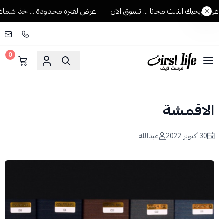
يجيك الثالث مجانا ... تسوق الان
عرض لفتره محدودة ... خذ شماغين وي
0
فرست لايف للمستلزمات الرجالية
الاقمشة
30 أكتوبر 2022
عبدالله