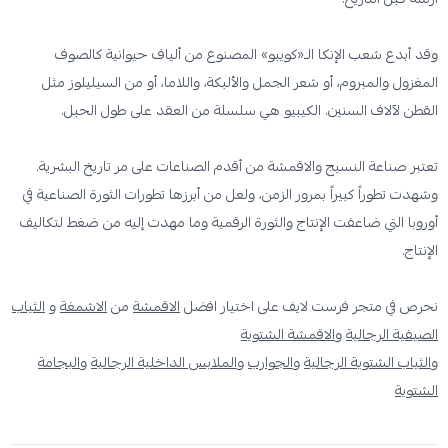
وقد أبدع شعب الإنكا الـ«كويبو» المصنوع من ألياف حيوانية كالصوف
المغزول والمبروم، أو شعر الجمل والألبكة، واللاما، أو من السيليلوز مثل
القطن لآلاف السنين. الكيبيو هي سلسلة من العقد على طول الحبل.
تعتبر صناعة النسيج والاقمشة من أقدم الصناعات على مر تاريخ البشرية.
وشهدت تطوراً كبيراً بمرور الزمن، ولعل من أبرزها تطورات الثورة الصناعية في
أوروبا التي ضاعفت الإنتاج والثورة الرقمية وما مهدت إليه من ضغط لتكاليف
الإنتاج.
نحرص في متجر فرست لايف على اختيار افضل
الاقمشة
من
الاشمغة
و
الثياب
الصيفية الرجالية
و
الاقمشة الشتوية
و
الثياب الشتوية الرجالية
و
الجوارب
و
الملابس الداخلية الرجالية
و
البجامة
الشتوية