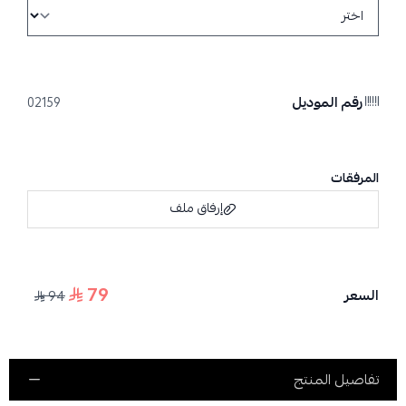
رقم الموديل
02159
المرفقات
إرفاق ملف
79
السعر
94
اسحب و افلت الملف هنا
استعراض
تفاصيل المنتج