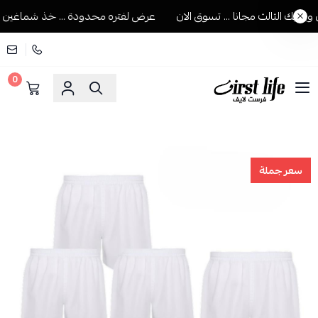
ك الثالث مجانا ... تسوق الان
عرض لفتره محدودة ... خذ شماغين ويجيك
0
فرست لايف للمستلزمات الرجالية
سعر جملة