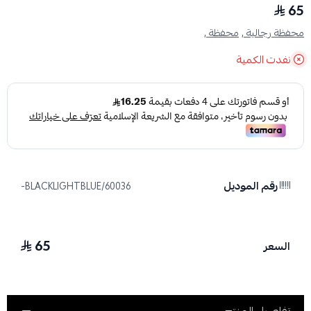
65
محفظة رجالية ,
محفظة ,
نفدت الكمية
رقم الموديل
60036/BLACKLIGHTBLUE-
65
السعر