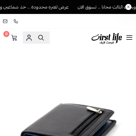
 الثالث مجانا ... تسوق الان
عرض لفتره محدودة ... خذ شماغين ويجيك 
0
فرست لايف للمستلزمات الرجالية