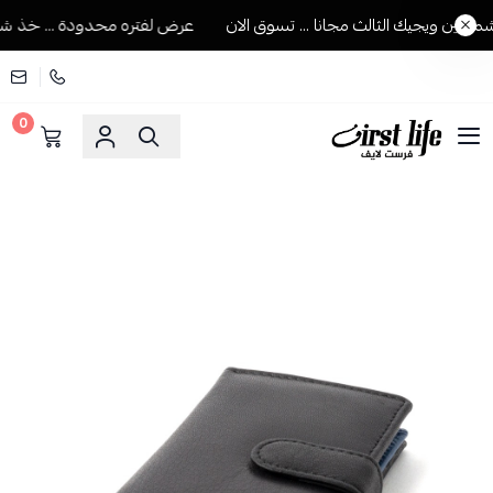
ين ويجيك الثالث مجانا ... تسوق الان
عرض لفتره محدودة ... خذ شماغي
0
فرست لايف للمستلزمات الرجالية