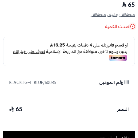
65
محفظة رجالية ,
محفظة ,
نفدت الكمية
رقم الموديل
60035/BLACKLIGHTBLUE
65
السعر