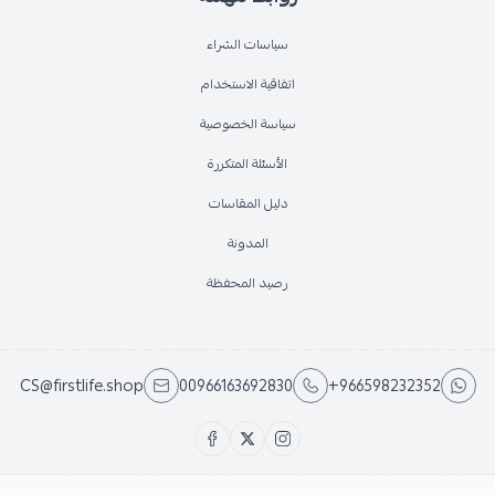
سياسات الشراء
اتفاقية الاستخدام
سياسة الخصوصية
الأسئلة المتكررة
دليل المقاسات
المدونة
رصيد المحفظة
CS@firstlife.shop
00966163692830
+966598232352