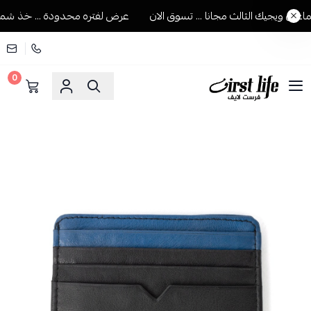
ن ويجيك الثالث مجانا ... تسوق الان
عرض لفتره محدودة ... خذ شماغين
0
فرست لايف للمستلزمات الرجالية