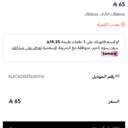
65
محفظة رجالية ,
محفظة ,
نفدت الكمية
رقم الموديل
BLACKGREEN/60036
65
السعر