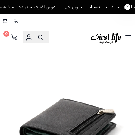
ن ويجيك الثالث مجانا ... تسوق الان
عرض لفتره محدودة ... خذ شماغين
0
فرست لايف للمستلزمات الرجالية