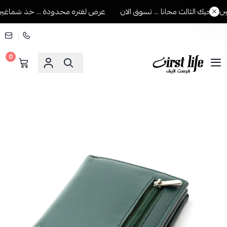
جيك الثالث مجانا ... تسوق الان
عرض لفتره محدودة ... خذ شماغين ويج
0
فرست لايف للمستلزمات الرجالية