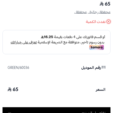
65
محفظة رجالية ,
محفظة ,
نفدت الكمية
رقم الموديل
60036/GREEN
65
السعر