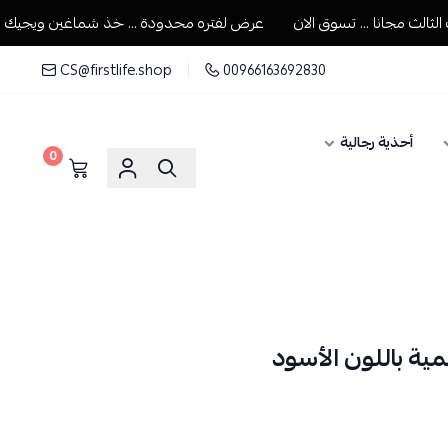
 مجانا ... تسوق الان
عرض لفتره محدودة ... خذ شماغين ويجيك الثالث 
CS@firstlife.shop
00966163692830
أحذية رجالية
0
ة باللون الأسود