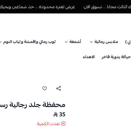
ث مجانا ... تسوق الان
عرض لفتره محدودة ... خذ شماغين ويجيك الثالث
ي )
ملابس رجالية
أشمغة
ثوب رجالي واقمشة وثياب النوم
اكة يدوية فاخر
الاهداء
محفظة جلد رجالية رسمي
35
نفدت الكمية