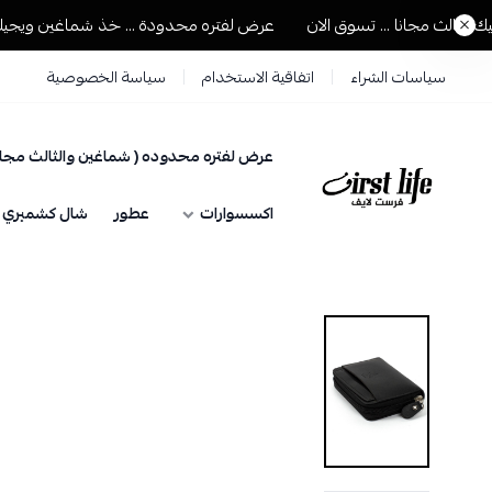
لث مجانا ... تسوق الان
عرض لفتره محدودة ... خذ شماغين ويجيك الثال
سياسات الشراء
اتفاقية الاستخدام
سياسة الخصوصية
عرض لفتره محدوده ( شماغين والثالث مجان
فرست لايف للمستلزمات الرجالية
اكسسوارات
عطور
شال كشميري حي