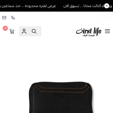
ك الثالث مجانا ... تسوق الان
عرض لفتره محدودة ... خذ شماغين ويجيك
0
فرست لايف للمستلزمات الرجالية