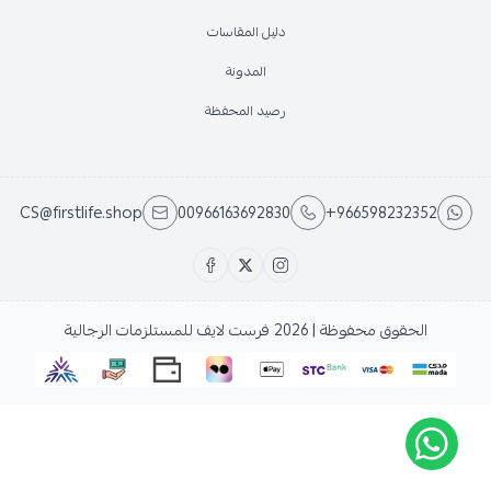
دليل المقاسات
المدونة
رصيد المحفظة
CS@firstlife.shop
00966163692830
+966598232352
الحقوق محفوظة | 2026
فرست لايف للمستلزمات الرجالية