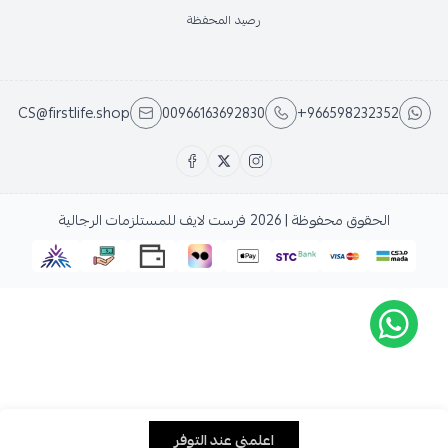
رصيد المحفظة
CS@firstlife.shop
00966163692830
+966598232352
الحقوق محفوظة | 2026
فرست لايف للمستلزمات الرجالية
اعلمني عند التوفر