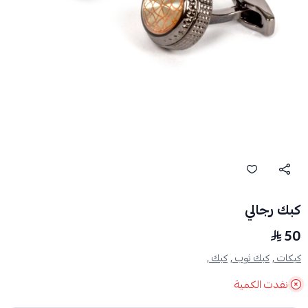
كبك رجالي
50
كبكات ,
كبك ثوب ,
كبك ,
نفدت الكمية