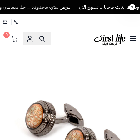
ك الثالث مجانا ... تسوق الان
عرض لفتره محدودة ... خذ شماغين ويجيك
0
فرست لايف للمستلزمات الرجالية