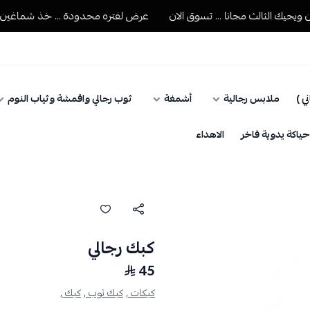
ك الثالث مجانا ... تسوق الان
عرض لفتره محدودة ... خذ شماغين ويجيك 
ي )
ملابس رجالية
أشمغة
ثوب رجالي واقمشة وثياب النوم
اكة يدوية فاخر
الاهداء
كبك رجالي
45
كبكات ,
كبك ثوب ,
كبك ,