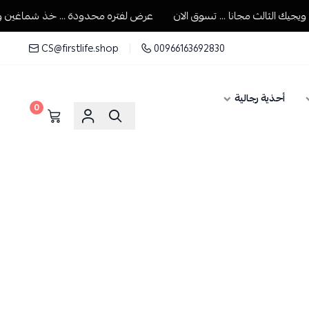
الثالث مجانا ... تسوق الان
عرض لفتره محدودة ... خذ شماغين ويجيك ا
CS@firstlife.shop
00966163692830
أحذية رجالية
0