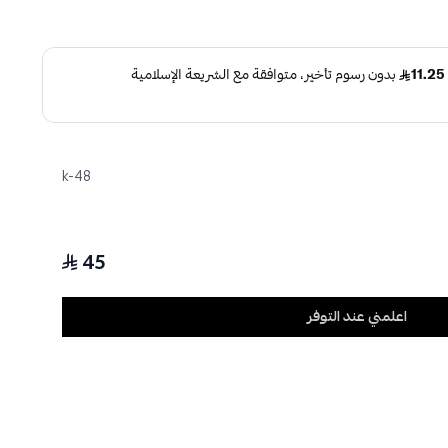
k-48
45
اعلمني عند التوفر