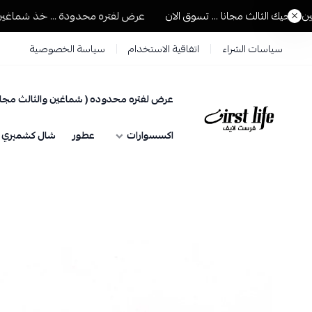
يك الثالث مجانا ... تسوق الان
عرض لفتره محدودة ... خذ شماغين ويجي
سياسات الشراء
اتفاقية الاستخدام
سياسة الخصوصية
عرض لفتره محدوده ( شماغين والثالث مجان
فرست لايف للمستلزمات الرجالية
اكسسوارات
عطور
شال كشميري حي