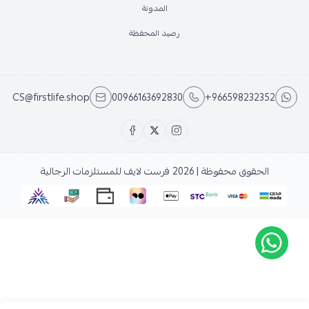
المدونة
رصيد المحفظة
CS@firstlife.shop
00966163692830
+966598232352
الحقوق محفوظة | 2026
فرست لايف للمستلزمات الرجالية