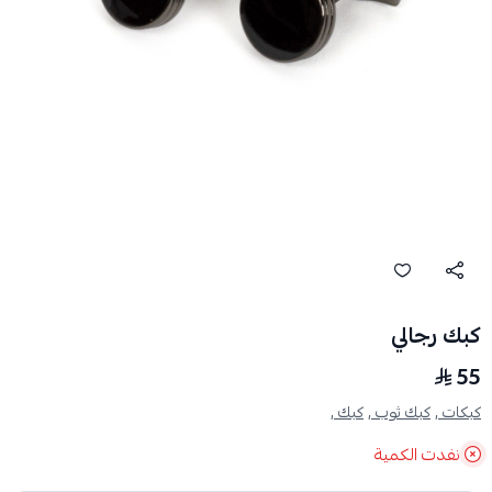
كبك رجالي
55
كبكات ,
كبك ثوب ,
كبك ,
نفدت الكمية