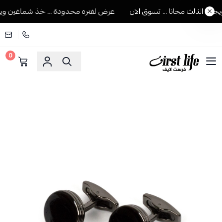
 الثالث مجانا ... تسوق الان
عرض لفتره محدودة ... خذ شماغين ويجيك 
0
فرست لايف للمستلزمات الرجالية