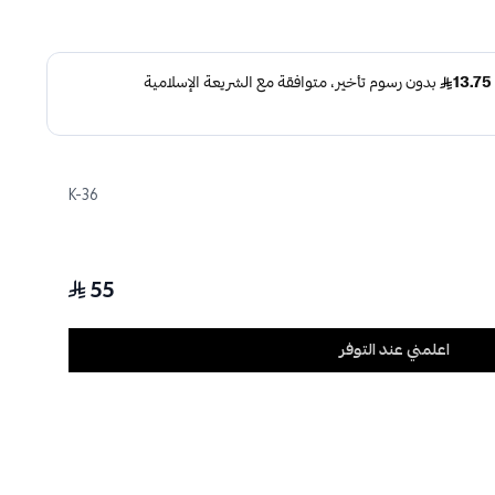
K-36
55
اعلمني عند التوفر