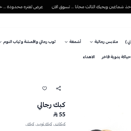
ماغين ويجيك الثالث مجانا ... تسوق الان
عرض لفتره محدودة ... خذ شم
ي )
ملابس رجالية
أشمغة
ثوب رجالي واقمشة وثياب النوم
اكة يدوية فاخر
الاهداء
كبك رجالي
55
كبكات ,
كبك ثوب ,
كبك ,