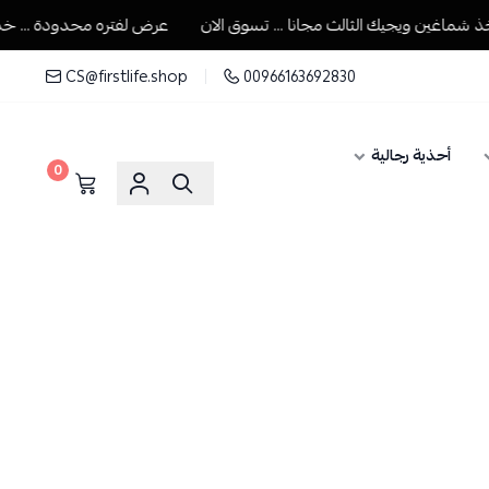
اغين ويجيك الثالث مجانا ... تسوق الان
عرض لفتره محدودة ... خذ شما
CS@firstlife.shop
00966163692830
أحذية رجالية
0