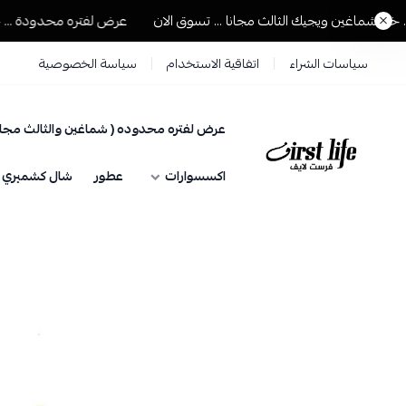
شماغين ويجيك الثالث مجانا ... تسوق الان
عرض لفتره محدودة ... خذ ش
سياسات الشراء
اتفاقية الاستخدام
سياسة الخصوصية
عرض لفتره محدوده ( شماغين والثالث مجان
فرست لايف للمستلزمات الرجالية
اكسسوارات
عطور
شال كشميري حي