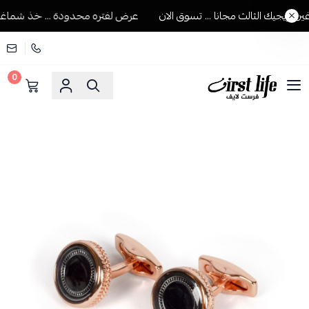
يجيك الثالث مجانا ... تسوق الان
عرض لفتره محدودة ... خذ شماغين وي
0
فرست لايف للمستلزمات الرجالية