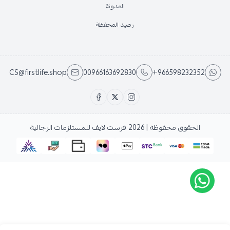
المدونة
رصيد المحفظة
CS@firstlife.shop
00966163692830
+966598232352
الحقوق محفوظة | 2026
فرست لايف للمستلزمات الرجالية