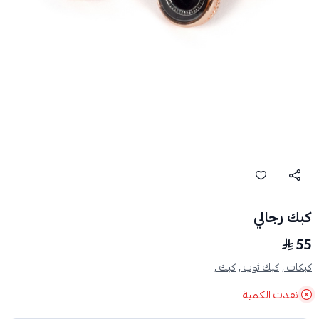
كبك رجالي
55
كبكات ,
كبك ثوب ,
كبك ,
نفدت الكمية