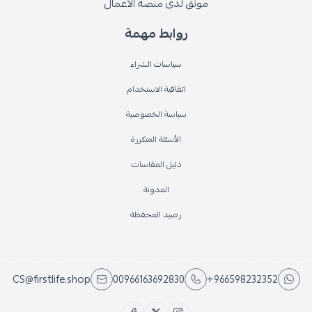
موثق لدى منصة الأعمال
روابط مهمة
سياسات الشراء
اتفاقية الاستخدام
سياسة الخصوصية
الأسئلة المتكررة
دليل المقاسات
المدونة
رصيد المحفظة
CS@firstlife.shop
00966163692830
+966598232352