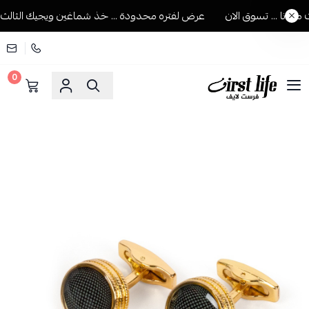
انا ... تسوق الان
عرض لفتره محدودة ... خذ شماغين ويجيك الثالث مجا
0
فرست لايف للمستلزمات الرجالية