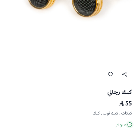
كبك رجالي
55
كبكات ,
كبك ثوب ,
كبك ,
متوفر