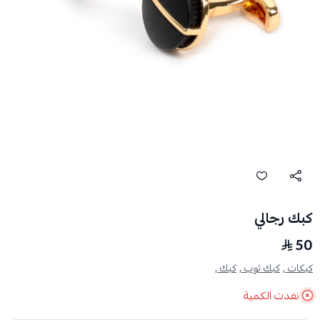
كبك رجالي
50
كبكات ,
كبك ثوب ,
كبك ,
نفدت الكمية