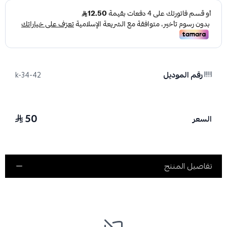
رقم الموديل
k-34-42
50
السعر
تفاصيل المنتج