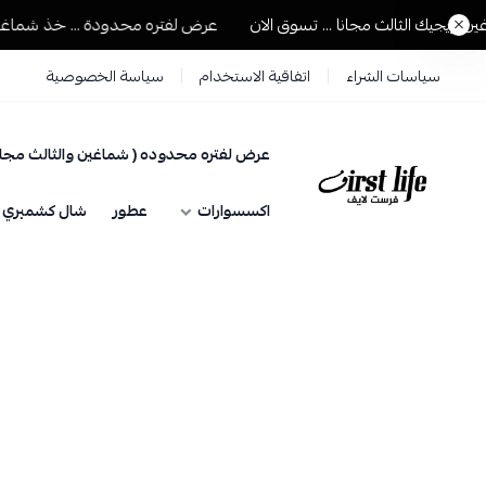
جيك الثالث مجانا ... تسوق الان
عرض لفتره محدودة ... خذ شماغين ويج
سياسات الشراء
اتفاقية الاستخدام
سياسة الخصوصية
عرض لفتره محدوده ( شماغين والثالث مجان
فرست لايف للمستلزمات الرجالية
اكسسوارات
عطور
شال كشميري حي