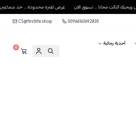
ك الثالث مجانا ... تسوق الان
عرض لفتره محدودة ... خذ شماغين ويجيك
CS@firstlife.shop
00966163692830
أحذية رجالية
0