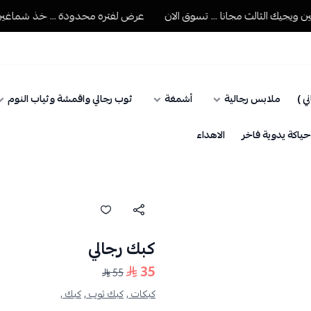
يك الثالث مجانا ... تسوق الان
عرض لفتره محدودة ... خذ شماغين ويجي
ي )
ملابس رجالية
أشمغة
ثوب رجالي واقمشة وثياب النوم
اكة يدوية فاخر
الاهداء
كبك رجالي
35
55
كبكات ,
كبك ثوب ,
كبك ,