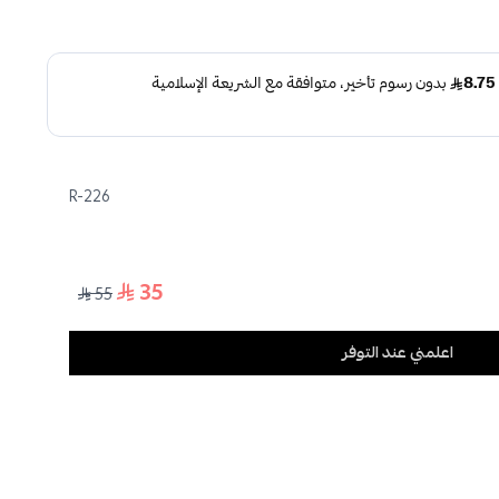
R-226
35
55
اعلمني عند التوفر