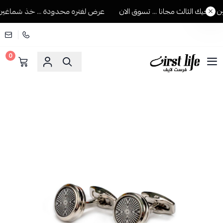
جيك الثالث مجانا ... تسوق الان
عرض لفتره محدودة ... خذ شماغين ويج
0
فرست لايف للمستلزمات الرجالية