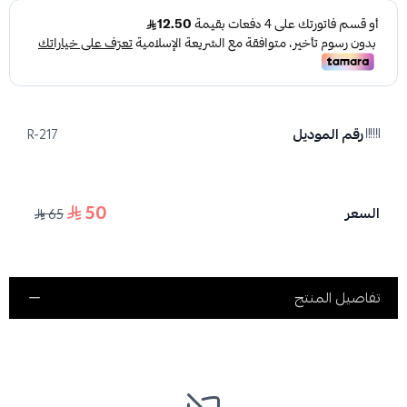
رقم الموديل
R-217
50
السعر
65
تفاصيل المنتج