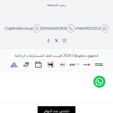
رصيد المحفظة
CS@firstlife.shop
00966163692830
+966598232352
الحقوق محفوظة | 2026
فرست لايف للمستلزمات الرجالية
اعلمني عند التوفر