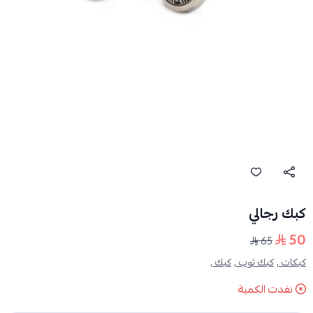
كبك رجالي
50
65
كبكات ,
كبك ثوب ,
كبك ,
نفدت الكمية