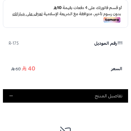
رقم الموديل
R-175
40
السعر
60
تفاصيل المنتج