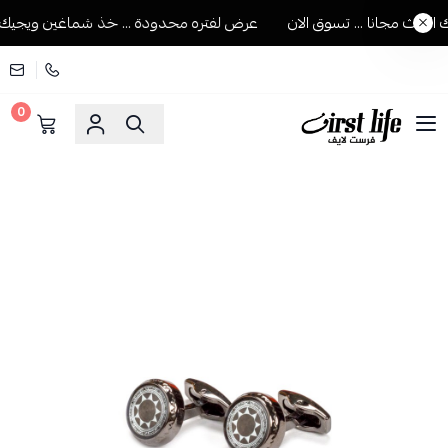
الث مجانا ... تسوق الان
عرض لفتره محدودة ... خذ شماغين ويجيك الثا
0
فرست لايف للمستلزمات الرجالية