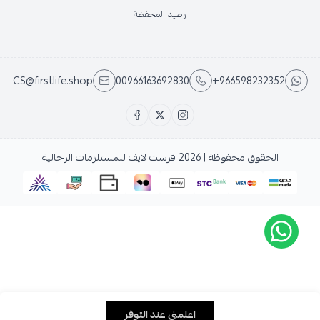
رصيد المحفظة
CS@firstlife.shop
00966163692830
+966598232352
الحقوق محفوظة | 2026
فرست لايف للمستلزمات الرجالية
اعلمني عند التوفر