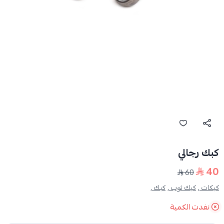
كبك رجالي
40
60
كبكات ,
كبك ثوب ,
كبك ,
نفدت الكمية