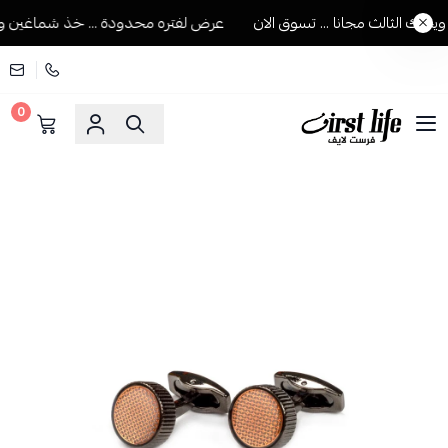
ك الثالث مجانا ... تسوق الان
عرض لفتره محدودة ... خذ شماغين ويجيك
0
فرست لايف للمستلزمات الرجالية