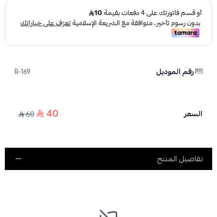
رقم الموديل
R-169
40
السعر
60
تفاصيل المنتج