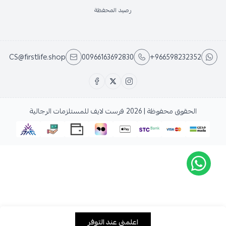
رصيد المحفظة
CS@firstlife.shop
00966163692830
+966598232352
الحقوق محفوظة | 2026
فرست لايف للمستلزمات الرجالية
اعلمني عند التوفر