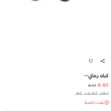
كبك رجالي--
40
60
كبكات ,
كبك ثوب ,
كبك ,
نفدت الكمية