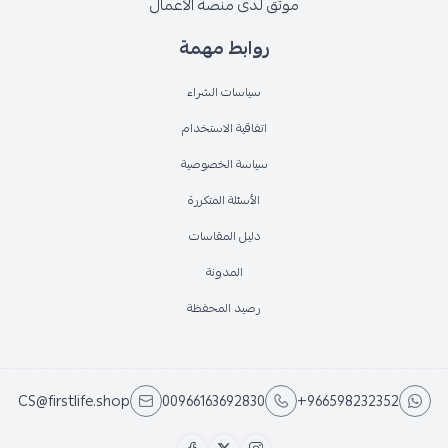
موثق لدى منصة الأعمال
روابط مهمة
سياسات الشراء
اتفاقية الاستخدام
سياسة الخصوصية
الأسئلة المتكررة
دليل المقاسات
المدونة
رصيد المحفظة
CS@firstlife.shop
00966163692830
+966598232352