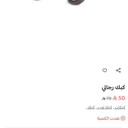
كبك رجالي
50
70
كبكات ,
كبك ثوب ,
كبك ,
نفدت الكمية