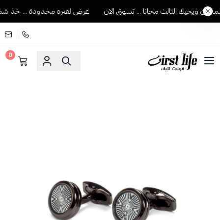
ن ويجيك الثالث مجانا ... تسوق الان
عرض لفتره محدودة ... خذ شماغين
0
فرست لايف للمستلزمات الرجالية