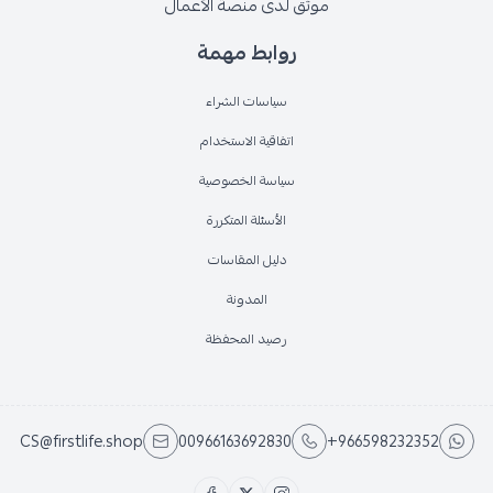
موثق لدى منصة الأعمال
روابط مهمة
سياسات الشراء
اتفاقية الاستخدام
سياسة الخصوصية
الأسئلة المتكررة
دليل المقاسات
المدونة
رصيد المحفظة
CS@firstlife.shop
00966163692830
+966598232352