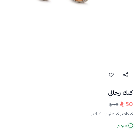
كبك رجالي
50
70
كبكات ,
كبك ثوب ,
كبك ,
متوفر