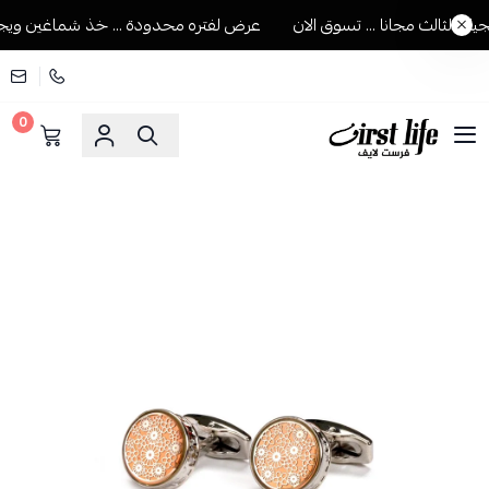
الثالث مجانا ... تسوق الان
عرض لفتره محدودة ... خذ شماغين ويجيك ا
0
فرست لايف للمستلزمات الرجالية