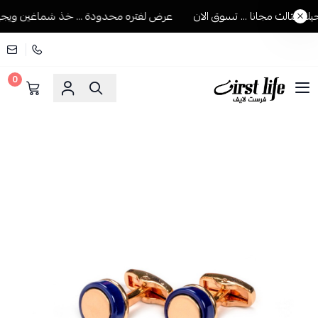
لثالث مجانا ... تسوق الان
عرض لفتره محدودة ... خذ شماغين ويجيك ال
0
فرست لايف للمستلزمات الرجالية