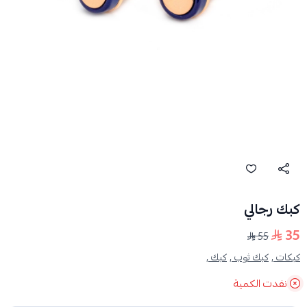
كبك رجالي
35
55
كبكات ,
كبك ثوب ,
كبك ,
نفدت الكمية