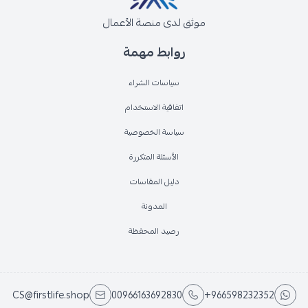
موثق لدى منصة الأعمال
روابط مهمة
سياسات الشراء
اتفاقية الاستخدام
سياسة الخصوصية
الأسئلة المتكررة
دليل المقاسات
المدونة
رصيد المحفظة
CS@firstlife.shop
00966163692830
+966598232352