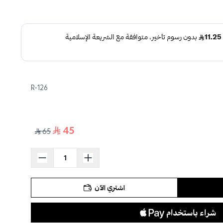
R-126
45
65
اشتري الآن