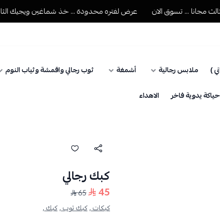
جانا ... تسوق الان
عرض لفتره محدودة ... خذ شماغين ويجيك الثالث مج
ي )
ملابس رجالية
أشمغة
ثوب رجالي واقمشة وثياب النوم
اكة يدوية فاخر
الاهداء
كبك رجالي
45
65
كبكات ,
كبك ثوب ,
كبك ,