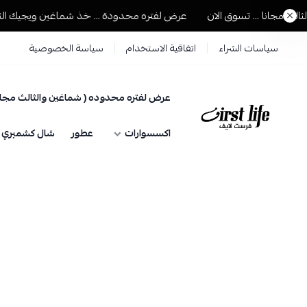
مجانا ... تسوق الان
عرض لفتره محدودة ... خذ شماغين ويجيك الثالث م
سياسات الشراء
اتفاقية الاستخدام
سياسة الخصوصية
عرض لفتره محدوده ( شماغين والثالث مجان
فرست لايف للمستلزمات الرجالية
اكسسوارات
عطور
شال كشميري حي