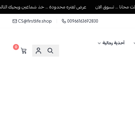
انا ... تسوق الان
عرض لفتره محدودة ... خذ شماغين ويجيك الثالث مجا
CS@firstlife.shop
00966163692830
أحذية رجالية
0