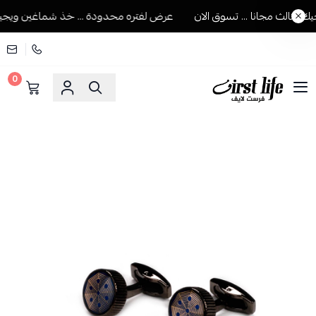
لثالث مجانا ... تسوق الان
عرض لفتره محدودة ... خذ شماغين ويجيك ال
0
فرست لايف للمستلزمات الرجالية