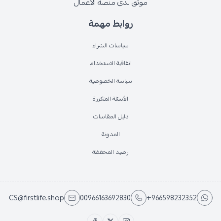
موثق لدى منصة الأعمال
روابط مهمة
سياسات الشراء
اتفاقية الاستخدام
سياسة الخصوصية
الأسئلة المتكررة
دليل المقاسات
المدونة
رصيد المحفظة
CS@firstlife.shop
00966163692830
+966598232352