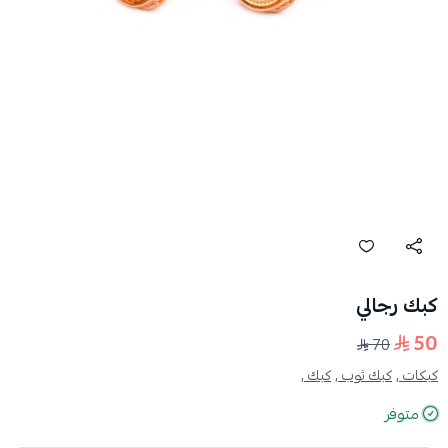
كبك رجالي
50
70
كبكات ,
كبك ثوب ,
كبك ,
متوفر