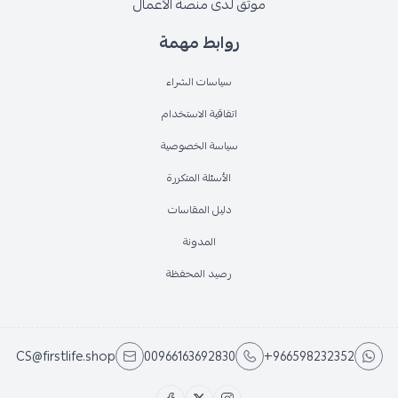
موثق لدى منصة الأعمال
روابط مهمة
سياسات الشراء
اتفاقية الاستخدام
سياسة الخصوصية
الأسئلة المتكررة
دليل المقاسات
المدونة
رصيد المحفظة
CS@firstlife.shop
00966163692830
+966598232352