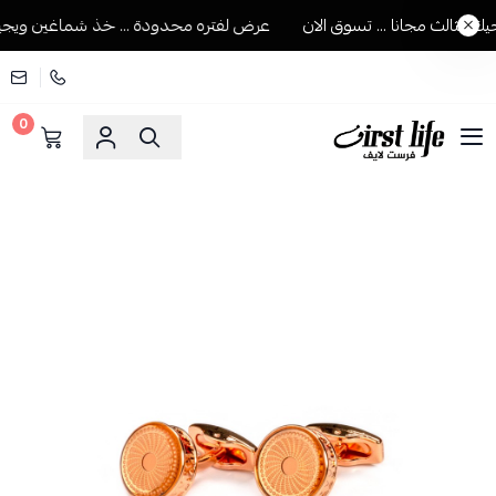
لثالث مجانا ... تسوق الان
عرض لفتره محدودة ... خذ شماغين ويجيك ال
0
فرست لايف للمستلزمات الرجالية