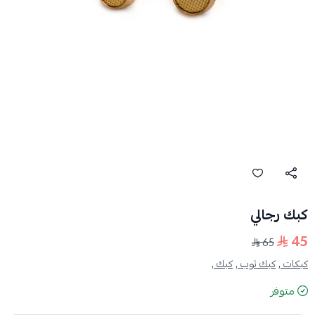
كبك رجالي
45
65
كبكات ,
كبك ثوب ,
كبك ,
متوفر