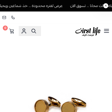
ثالث مجانا ... تسوق الان
عرض لفتره محدودة ... خذ شماغين ويجيك الث
0
فرست لايف للمستلزمات الرجالية