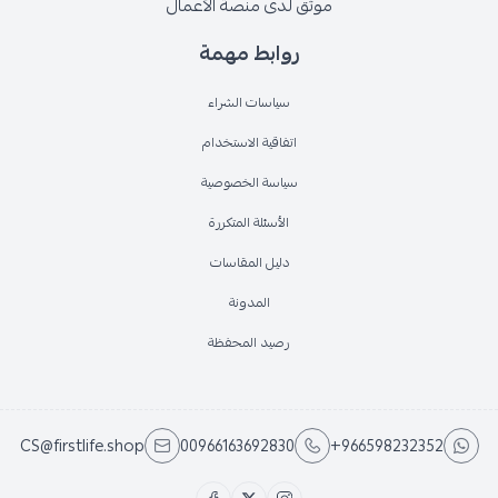
موثق لدى منصة الأعمال
روابط مهمة
سياسات الشراء
اتفاقية الاستخدام
سياسة الخصوصية
الأسئلة المتكررة
دليل المقاسات
المدونة
رصيد المحفظة
CS@firstlife.shop
00966163692830
+966598232352