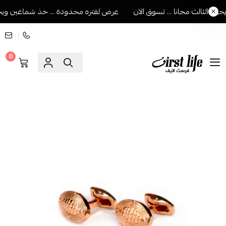
الثالث مجانا ... تسوق الان
عرض لفتره محدودة ... خذ شماغين ويجيك ا
0
فرست لايف للمستلزمات الرجالية