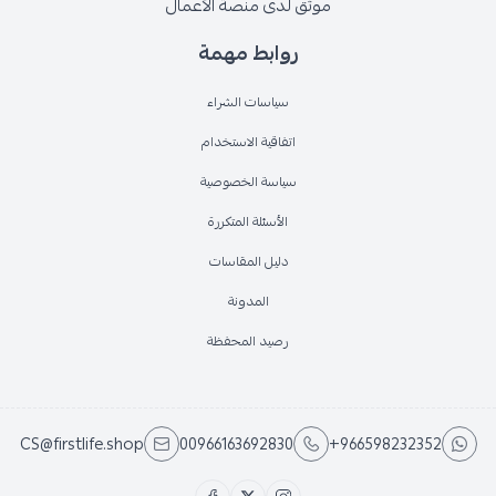
موثق لدى منصة الأعمال
روابط مهمة
سياسات الشراء
اتفاقية الاستخدام
سياسة الخصوصية
الأسئلة المتكررة
دليل المقاسات
المدونة
رصيد المحفظة
CS@firstlife.shop
00966163692830
+966598232352