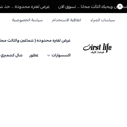
ن ويجيك الثالث مجانا ... تسوق الان
عرض لفتره محدودة ... خذ شماغين
سياسات الشراء
اتفاقية الاستخدام
سياسة الخصوصية
عرض لفتره محدوده ( شماغين والثالث مجان
فرست لايف للمستلزمات الرجالية
اكسسوارات
عطور
شال كشميري حي