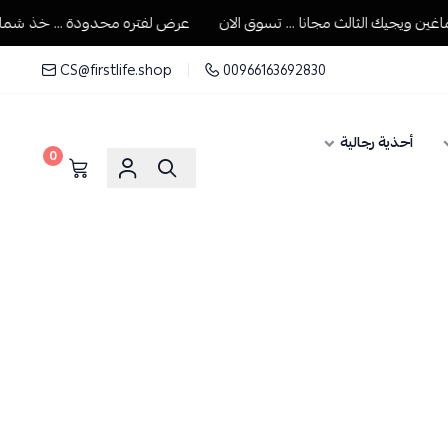
ويجيك الثالث مجانا ... تسوق الان
عرض لفتره محدودة ... خذ شماغين و
CS@firstlife.shop
00966163692830
أحذية رجالية
0