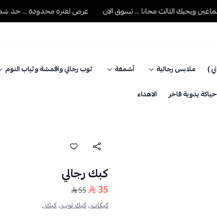
 ويجيك الثالث مجانا ... تسوق الان
عرض لفتره محدودة ... خذ شماغين 
ي )
ملابس رجالية
أشمغة
ثوب رجالي واقمشة وثياب النوم
اكة يدوية فاخر
الاهداء
كبك رجالي
35
55
كبكات ,
كبك ثوب ,
كبك ,