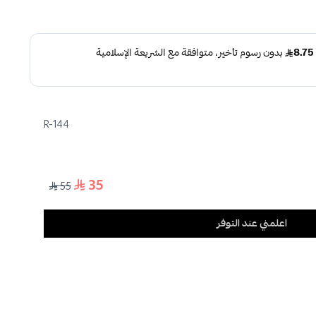
R-144
35
55
اعلمني عند التوفر