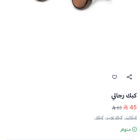
كبك رجالي
45
65
كبكات ,
كبك ثوب ,
كبك ,
متوفر