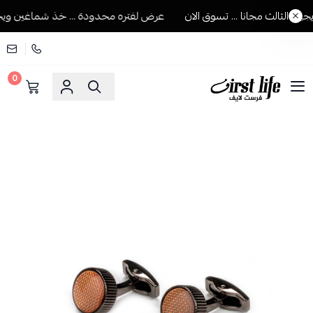
الثالث مجانا ... تسوق الان
عرض لفتره محدودة ... خذ شماغين ويجيك ا
0
فرست لايف للمستلزمات الرجالية