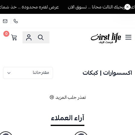
 ويجيك الثالث مجانا ... تسوق الان
عرض لفتره محدودة ... خذ شماغين 
0
فرست لايف للمستلزمات الرجالية
اكسسوارات | كبكات
تعذر جلب المزيد 😢
آراء العملاء