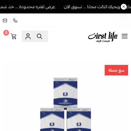
 ويجيك الثالث مجانا ... تسوق الان
عرض لفتره محدودة ... خذ شماغين 
0
فرست لايف للمستلزمات الرجالية
سع جملة