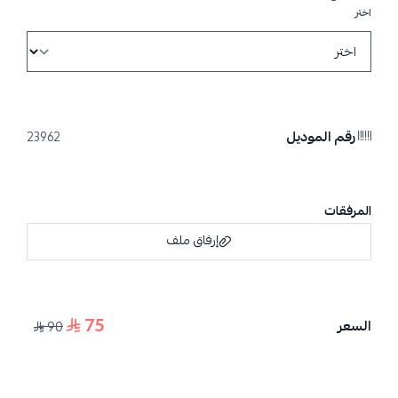
اختر
رقم الموديل
23962
المرفقات
إرفاق ملف
75
السعر
90
اسحب و افلت الملف هنا
استعراض