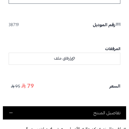
رقم الموديل
38719
المرفقات
إرفاق ملف
79
السعر
95
اسحب و افلت الملف هنا
استعراض
تفاصيل المنتج