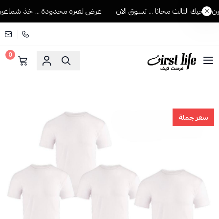
جيك الثالث مجانا ... تسوق الان
عرض لفتره محدودة ... خذ شماغين ويج
0
فرست لايف للمستلزمات الرجالية
سعر جملة