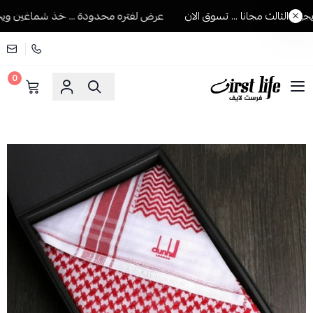
لثالث مجانا ... تسوق الان
عرض لفتره محدودة ... خذ شماغين ويجيك ال
0
فرست لايف للمستلزمات الرجالية