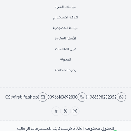
سياسات الشراء
اتفاقية الاستخدام
سياسة الخصوصية
الأسئلة المتكررة
دليل المقاسات
المدونة
رصيد المحفظة
CS@firstlife.shop
00966163692830
+966598232352
الحقوق محفوظة | 2026
فرست لايف للمستلزمات الرجالية