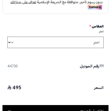
المقاس
*
اختر
رقم الموديل
44730
495
السعر
تفاصيل المنتج