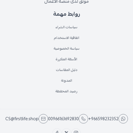
موثق لدى منصة الأعمال
روابط مهمة
سياسات الشراء
اتفاقية الاستخدام
سياسة الخصوصية
الأسئلة المتكررة
دليل المقاسات
المدونة
رصيد المحفظة
CS@firstlife.shop
00966163692830
+966598232352