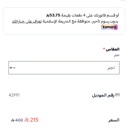
المقاس
*
اختر
رقم الموديل
42991
215
السعر
400