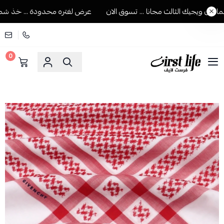
 ويجيك الثالث مجانا ... تسوق الان
عرض لفتره محدودة ... خذ شماغين 
0
فرست لايف للمستلزمات الرجالية