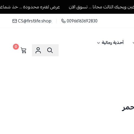
جيك الثالث مجانا ... تسوق الان
عرض لفتره محدودة ... خذ شماغين ويج
CS@firstlife.shop
00966163692830
أحذية رجالية
0