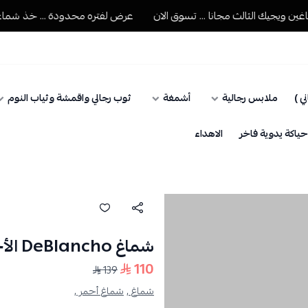
يجيك الثالث مجانا ... تسوق الان
عرض لفتره محدودة ... خذ شماغين وي
ي )
ملابس رجالية
أشمغة
ثوب رجالي واقمشة وثياب النوم
اكة يدوية فاخر
الاهداء
شماغ DeBlancho الأحمر
110
139
شماغ ,
شماغ أحمر ,