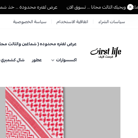
ويجيك الثالث مجانا ... تسوق الان
عرض لفتره محدودة ... خذ شماغين و
سياسات الشراء
اتفاقية الاستخدام
سياسة الخصوصية
عرض لفتره محدوده ( شماغين والثالث مجان
فرست لايف للمستلزمات الرجالية
اكسسوارات
عطور
شال كشميري حي