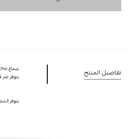
شماغ DeBlancho الأحمر المميز بتصمميمه الراقي وجودتة العالية مما يعطيك إطلالة رائعة في جميع المناسبات والمحافل
تفاصيل المنتج
يتوفر عبر 
يتوفر الشماغ ب