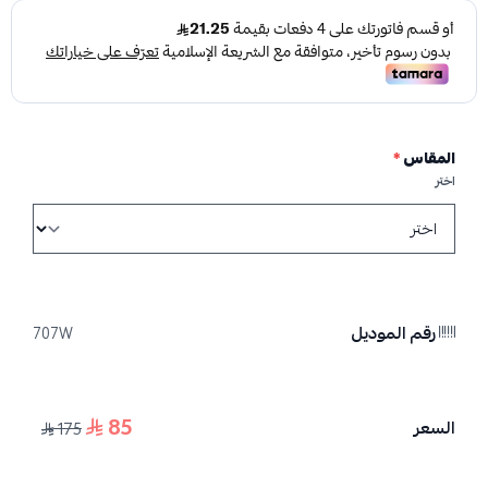
المقاس
*
اختر
رقم الموديل
707W
85
السعر
175