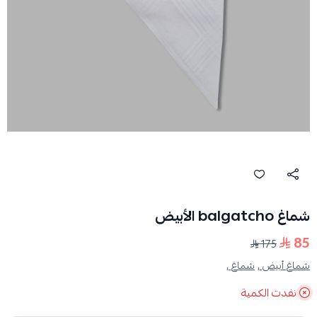
شماغ balgatcho الأبيض
85
175
شماغ أبيض ,
شماغ ,
نفدت الكمية