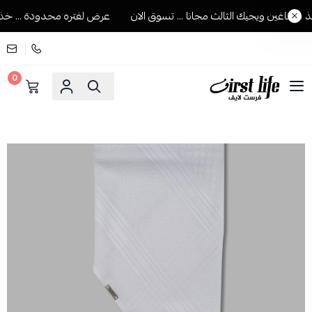
ماغين ويجيك الثالث مجانا ... تسوق الان
عرض لفتره محدودة ... خذ شم
0
فرست لايف للمستلزمات الرجالية