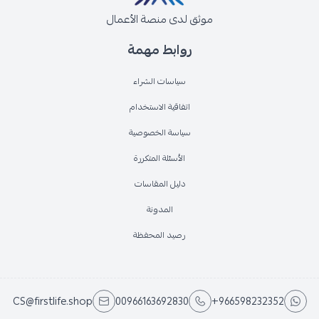
موثق لدى منصة الأعمال
روابط مهمة
سياسات الشراء
اتفاقية الاستخدام
سياسة الخصوصية
الأسئلة المتكررة
دليل المقاسات
المدونة
رصيد المحفظة
CS@firstlife.shop
00966163692830
+966598232352