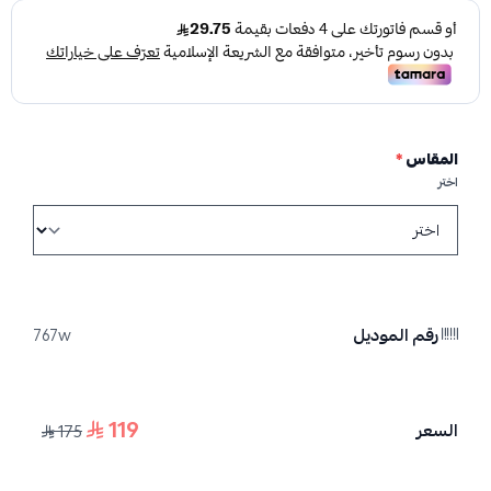
المقاس
*
اختر
رقم الموديل
767w
119
السعر
175