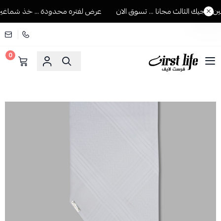
يجيك الثالث مجانا ... تسوق الان
عرض لفتره محدودة ... خذ شماغين ويج
0
فرست لايف للمستلزمات الرجالية