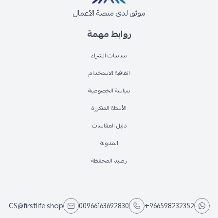
موثق لدى منصة الأعمال
روابط مهمة
سياسات الشراء
اتفاقية الاستخدام
سياسة الخصوصية
الأسئلة المتكررة
دليل المقاسات
المدونة
رصيد المحفظة
CS@firstlife.shop
00966163692830
+966598232352