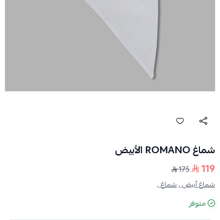
شماغ ROMANO الأبيض
119
175
شماغ أبيض ,
شماغ ,
متوفر