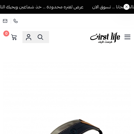
مجانا ... تسوق الان
عرض لفتره محدودة ... خذ شماغين ويجيك الثالث م
0
فرست لايف للمستلزمات الرجالية