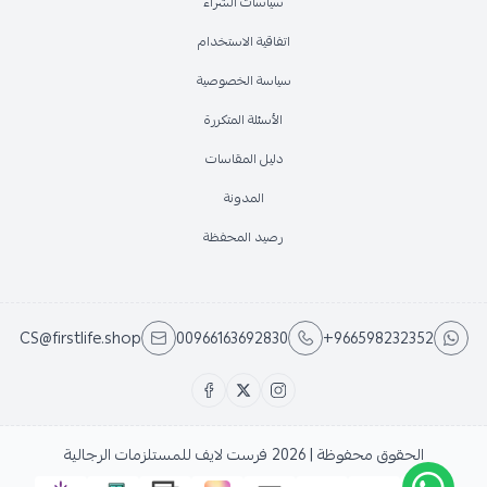
سياسات الشراء
اتفاقية الاستخدام
سياسة الخصوصية
الأسئلة المتكررة
دليل المقاسات
المدونة
رصيد المحفظة
CS@firstlife.shop
00966163692830
+966598232352
الحقوق محفوظة | 2026
فرست لايف للمستلزمات الرجالية