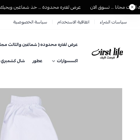
ث مجانا ... تسوق الان
عرض لفتره محدودة ... خذ شماغين ويجيك الثالث
سياسات الشراء
اتفاقية الاستخدام
سياسة الخصوصية
عرض لفتره محدوده ( شماغين والثالث مجان
فرست لايف للمستلزمات الرجالية
اكسسوارات
عطور
شال كشميري حي