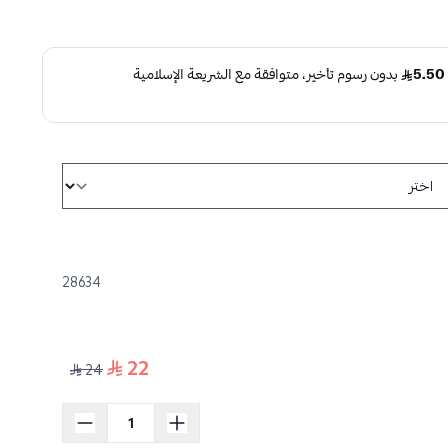
28634
22
24