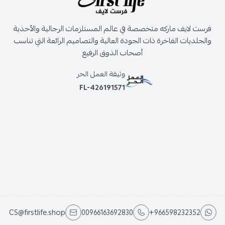
فرست لايف ماركه متخصصة في عالم المستلزمات الرجالية والأحذية
والجلديات الفاخرة ذات الجودة العالية والتصاميم الرائعة التي تناسب
أصحاب الذوق الرفيع
وثيقة العمل الحر
FL-426191571
CS@firstlife.shop
00966163692830
+966598232352