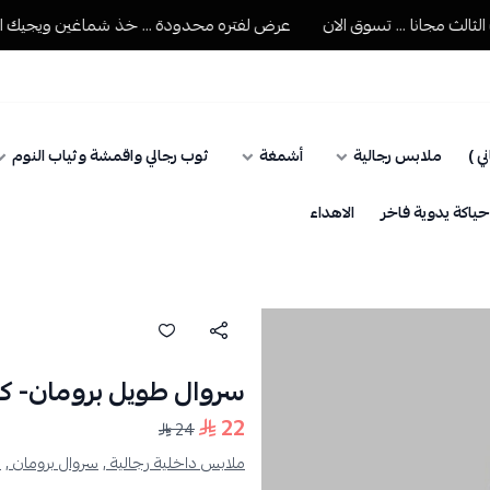
 مجانا ... تسوق الان
عرض لفتره محدودة ... خذ شماغين ويجيك الثالث 
ي )
ملابس رجالية
أشمغة
ثوب رجالي واقمشة وثياب النوم
اكة يدوية فاخر
الاهداء
سروال طويل برومان- ك
22
24
ملابس داخلية رجالية ,
سروال برومان ,
ب