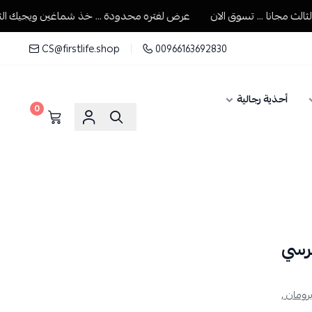
مجانا ... تسوق الان
عرض لفتره محدودة ... خذ شماغين ويجيك الثالث م
CS@firstlife.shop
00966163692830
أحذية رجالية
0
رسي
رومان ,