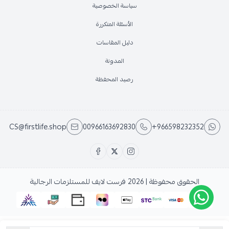
سياسة الخصوصية
الأسئلة المتكررة
دليل المقاسات
المدونة
رصيد المحفظة
CS@firstlife.shop
00966163692830
+966598232352
الحقوق محفوظة | 2026
فرست لايف للمستلزمات الرجالية