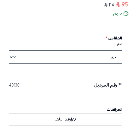
95
114
متوفر
المقاس
*
اختر
رقم الموديل
40138
المرفقات
إرفاق ملف