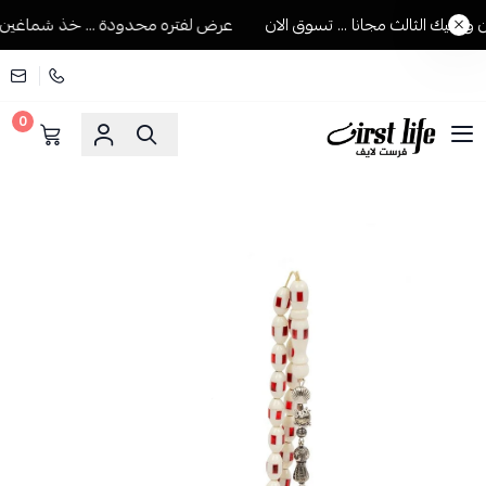
يك الثالث مجانا ... تسوق الان
عرض لفتره محدودة ... خذ شماغين ويجي
0
فرست لايف للمستلزمات الرجالية