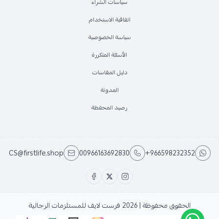
سياسات الشراء
اتفاقية الاستخدام
سياسة الخصوصية
الأسئلة المتكررة
دليل المقاسات
المدونة
رصيد المحفظة
CS@firstlife.shop
00966163692830
+966598232352
الحقوق محفوظة | 2026
فرست لايف للمستلزمات الرجالية