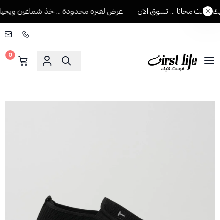
ثالث مجانا ... تسوق الان
عرض لفتره محدودة ... خذ شماغين ويجيك الثا
0
فرست لايف للمستلزمات الرجالية