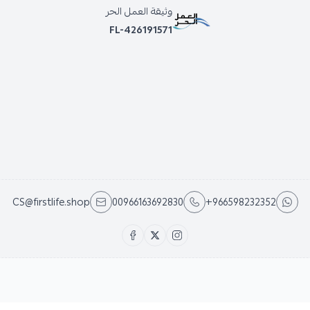
وثيقة العمل الحر
FL-426191571
CS@firstlife.shop
00966163692830
+966598232352