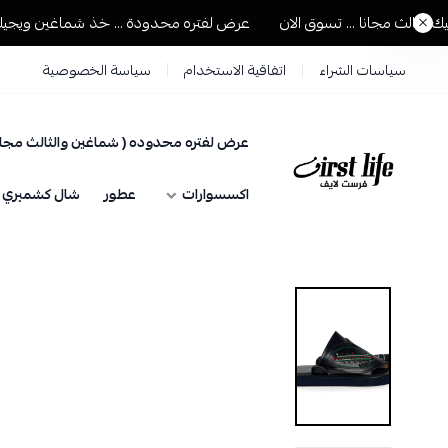
ث مجانا ... تسوق الان
عرض لفتره محدودة ... خذ شماغين ويجيك الثالث
سياسات الشراء
اتفاقية الاستخدام
سياسة الخصوصية
عرض لفتره محدوده ( شماغين والثالث مجان
فرست لايف للمستلزمات الرجالية
اكسسوارات
عطور
شال كشميري حي