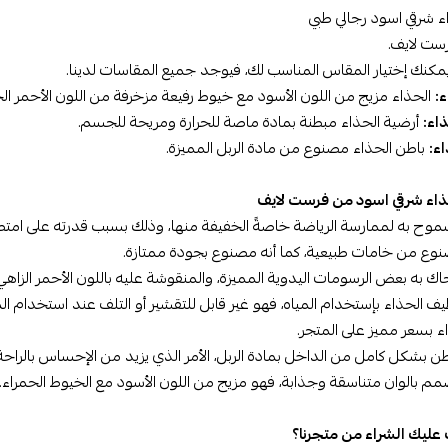
 شرقي اسود رجالي طبي
ست لايف.
كنك إختيار المقاس المناسب لك، فيوجد جميع المقاسات لدينا.
:
الحذاء مزيج من اللون الأسود مع خيوط رفيعة مزخرفة من اللون الأحمر الح
اء:
أرضية الحذاء مبطنة بمادة ماصة للحرارة ومريحة للجسم.
ء:
باطن الحذاء مصنوع من مادة الربل المميزة.
اء شرقي اسود من فرست لايف
وح به لممارسة الرياضة خاصةً الخفيفة منها، وذلك بسبب قدرته على امتصاص
وع من خامات طبيعية، كما أنه مصنوع بجودة ممتازة.
ك به بعض الرسومات اليدوية المميزة، والمنقوشة عليه باللون الأحمر الزاهي
ف الحذاء بإستخدام المياه، فهو غير قابل للتقشير أو التلف عند استخدام الم
اء بسعر مميز على المتجر.
ن بشكل كامل من الداخل بمادة الربل، الأمر الذي يزيد من الإحساس بالراحة
م بالوان متناسقة وجذابة، فهو مزيج من اللون الأسود مع الخيوط الحمراء.
 عليك الشراء من متجرنا؟