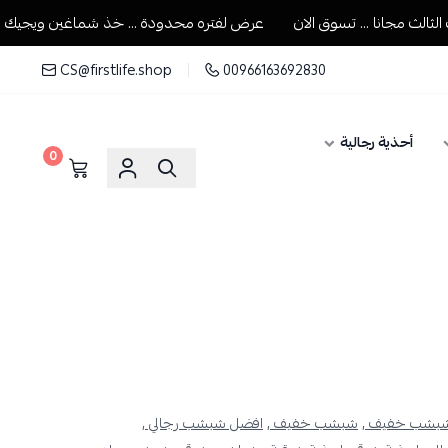
مجانا ... تسوق الان
عرض لفتره محدودة ... خذ شماغين ويجيك الثالث م
CS@firstlife.shop
00966163692830
أحذية رجالية
0
شبشب خفيف ,
شبشب خفيف ,
افضل شبشب رجالي ,