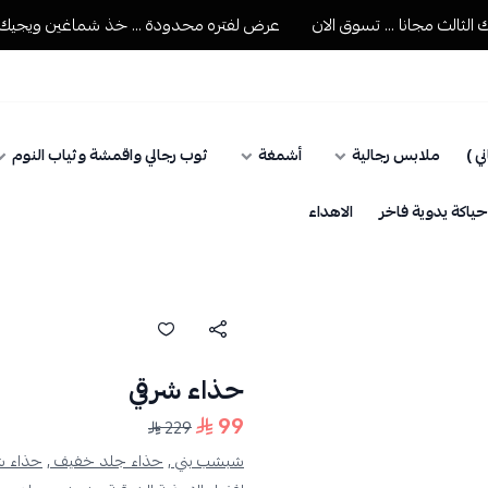
 مجانا ... تسوق الان
عرض لفتره محدودة ... خذ شماغين ويجيك الثالث 
ي )
ملابس رجالية
أشمغة
ثوب رجالي واقمشة وثياب النوم
اكة يدوية فاخر
الاهداء
حذاء شرقي
99
229
شبشب بني ,
حذاء جلد خفيف ,
حذاء 