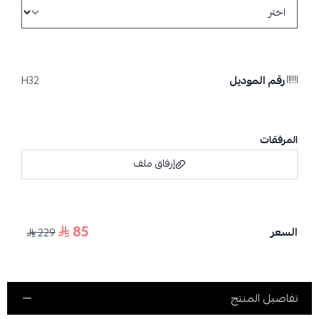
رقم الموديل
H32
المرفقات
إرفاق ملف
85
السعر
229
اسحب و افلت الملف هنا
استعراض
تفاصيل المنتج