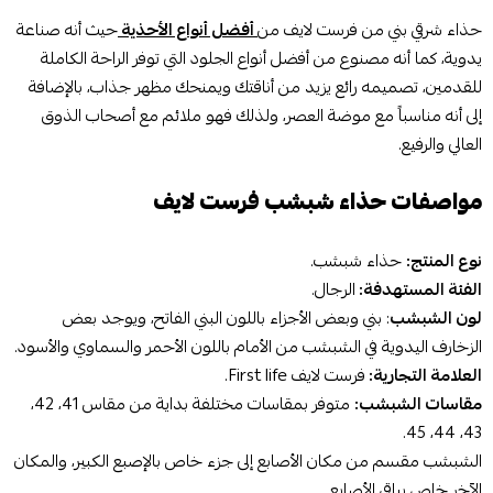
حذاء شرقي بني من فرست لايف من
أفضل أنواع الأحذية
حيث أنه صناعة
يدوية، كما أنه مصنوع من أفضل أنواع الجلود التي توفر الراحة الكاملة
للقدمين، تصميمه رائع يزيد من أناقتك ويمنحك مظهر جذاب، بالإضافة
إلى أنه مناسباً مع موضة العصر، ولذلك فهو ملائم مع أصحاب الذوق
العالي والرفيع.
مواصفات حذاء شبشب فرست لايف
نوع المنتج:
حذاء شبشب.
الفئة المستهدفة:
الرجال.
لون الشبشب
: بني وبعض الأجزاء باللون البني الفاتح، ويوجد بعض
الزخارف اليدوية في الشبشب من الأمام باللون الأحمر والسماوي والأسود.
العلامة التجارية:
فرست لايف First life.
مقاسات الشبشب:
متوفر بمقاسات مختلفة بداية من مقاس 41، 42،
43، 44، 45.
الشبشب مقسم من مكان الأصابع إلى جزء خاص بالإصبع الكبير، والمكان
الآخر خاص بباقي الأصابع.