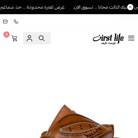
يك الثالث مجانا ... تسوق الان
عرض لفتره محدودة ... خذ شماغين ويجي
0
فرست لايف للمستلزمات الرجالية