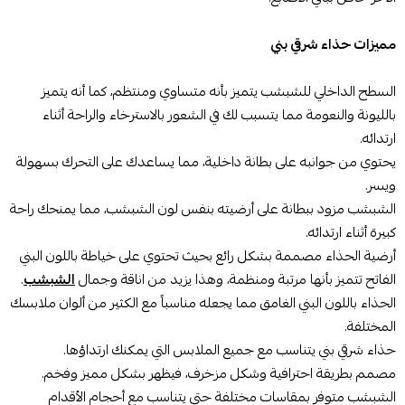
مميزات حذاء شرقي بني
السطح الداخلي للشبشب يتميز بأنه متساوي ومنتظم، كما أنه يتميز
بالليونة والنعومة مما يتسبب لك في الشعور بالاسترخاء والراحة أثناء
ارتدائه.
يحتوي من جوانبه على بطانة داخلية، مما يساعدك على التحرك بسهولة
ويسر.
الشبشب مزود ببطانة على أرضيته بنفس لون الشبشب، مما يمنحك راحة
كبيرة أثناء ارتدائه.
أرضية الحذاء مصممة بشكل رائع بحيث تحتوي على خياطة باللون البني
الفاتح تتميز بأنها مرتبة ومنظمة، وهذا يزيد من اناقة وجمال
الشبشب
.
الحذاء باللون البني الغامق مما يجعله مناسباً مع الكثير من ألوان ملابسك
المختلفة.
حذاء شرقي بني يتناسب مع جميع الملابس التي يمكنك ارتداؤها.
مصمم بطريقة احترافية وشكل مزخرف، فيظهر بشكل مميز وفخم.
الشبشب متوفر بمقاسات مختلفة حتى يتناسب مع أحجام الأقدام