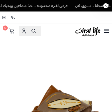
ث مجانا ... تسوق الان
عرض لفتره محدودة ... خذ شماغين ويجيك الثالث
0
فرست لايف للمستلزمات الرجالية