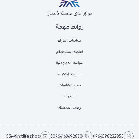
موثق لدى منصة الأعمال
روابط مهمة
سياسات الشراء
اتفاقية الاستخدام
سياسة الخصوصية
الأسئلة المتكررة
دليل المقاسات
المدونة
رصيد المحفظة
CS@firstlife.shop
00966163692830
+966598232352