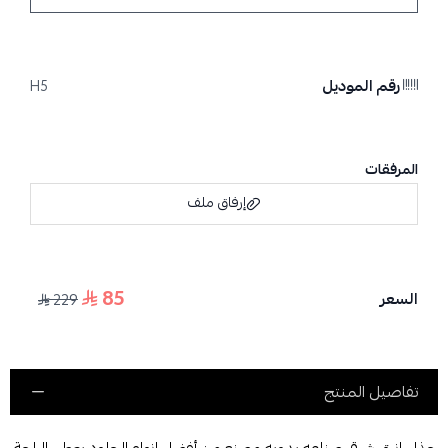
رقم الموديل
H5
المرفقات
إرفاق ملف
85
السعر
229
اسحب و افلت الملف هنا
استعراض
تفاصيل المنتج