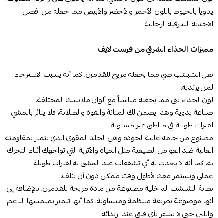
يدوياً بالخيوط باللون الأحمر والأخضر والأبيض مما جعله من افضل
الاحذية الشرقية الرجالية.
مميزات
الحذاء الشرقي من فرست لايف
نعل الشبشب طبي مما يجعله مريح للقدمين، كما أنه يسبب الاسترخاء
لمن يرتديه.
لون الحذاء بني مما يجعله مناسباً مع ألوان ملابسك المختلفة.
صناعة يدوية وهذا يضمن لك المتانة والقوة والصلابة، فلا يتأثر بالمشي
لفترات طويلة في مناطق غير مستوية.
مصنوع من خامة عالية الجودة وهي الجلد المقوى الذي يتميز بمقاومته
العالية ضد العوامل الطبيعية مثل المياه والأتربة التي تواجهك أثناء التحرك
به، كما أنه لا يحدث له أي تشققات عند المشي به لفترات طويلة.
عملي ويستمر معك لأطول وقت ممكن دون أن يتلف.
بطانة الشبشب الداخلية مصنوعة من مادة مريحة للقدمين، بالإضافة إلى
أنها موضوعة بطريقة منتظمة ومتساوية، كما أنها تتميز بملمسها الناعم
واللين حتى لا تشعر بأي قلق عند ارتدائه.