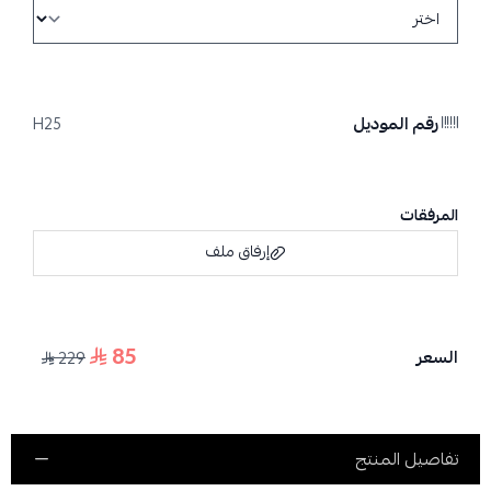
رقم الموديل
H25
المرفقات
إرفاق ملف
85
السعر
229
اسحب و افلت الملف هنا
استعراض
تفاصيل المنتج