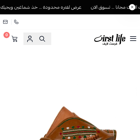
لث مجانا ... تسوق الان
عرض لفتره محدودة ... خذ شماغين ويجيك الثالث
0
فرست لايف للمستلزمات الرجالية