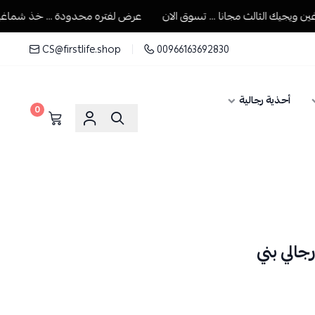
جيك الثالث مجانا ... تسوق الان
عرض لفتره محدودة ... خذ شماغين ويج
CS@firstlife.shop
00966163692830
أحذية رجالية
0
الي بني