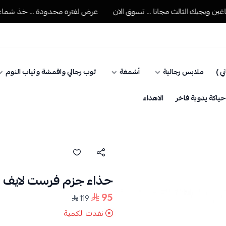
يجيك الثالث مجانا ... تسوق الان
عرض لفتره محدودة ... خذ شماغين وي
ي )
ملابس رجالية
أشمغة
ثوب رجالي واقمشة وثياب النوم
اكة يدوية فاخر
الاهداء
حذاء جزم فرست لايف رج
95
119
نفدت الكمية