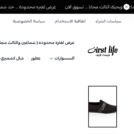
ويجيك الثالث مجانا ... تسوق الان
عرض لفتره محدودة ... خذ شماغين و
سياسات الشراء
اتفاقية الاستخدام
سياسة الخصوصية
عرض لفتره محدوده ( شماغين والثالث مجان
فرست لايف للمستلزمات الرجالية
اكسسوارات
عطور
شال كشميري حي