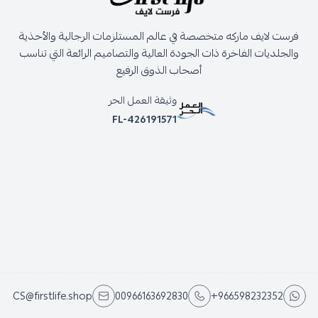
فرست لايف ماركه متخصصة في عالم المستلزمات الرجالية والأحذية
والجلديات الفاخرة ذات الجودة العالية والتصاميم الرائعة التي تناسب
أصحاب الذوق الرفيع
وثيقة العمل الحر
FL-426191571
CS@firstlife.shop
00966163692830
+966598232352