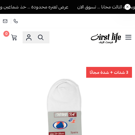
 الثالث مجانا ... تسوق الان
عرض لفتره محدودة ... خذ شماغين ويجيك 
0
فرست لايف للمستلزمات الرجالية
3 شدات + شدة مجانًا